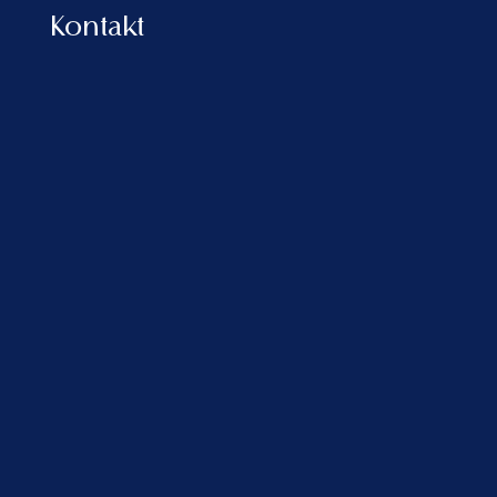
Kontakt
Çfarë pyesin
Mëngjese të
më shpesh
qeta dhe
blerësit e huaj
mbrëmje që
përpara se të
zgjasin, ritmi
investojnë në
bregdetar që
Vlora Marina?
merr jetë në