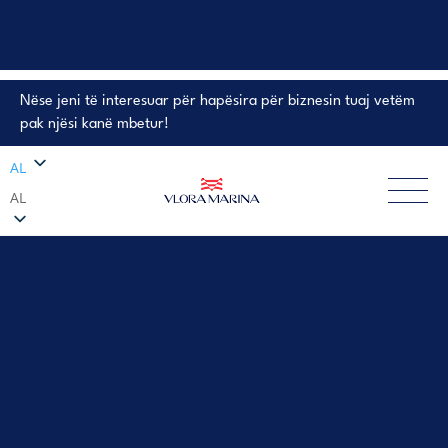
Nëse jeni të interesuar për hapësira për biznesin tuaj vetëm
PRONA NË SHITJE
pak njësi kanë mbetur!
AL
AL