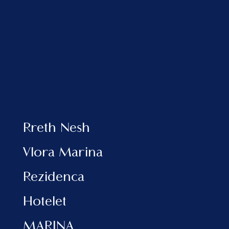
gati për të jetuar me çdo komoditet të
mundshëm.
Rreth Nesh
Vlora Marina
Rezidenca
Hotelet
3. Perfekt për jo rezidentët
MARINA