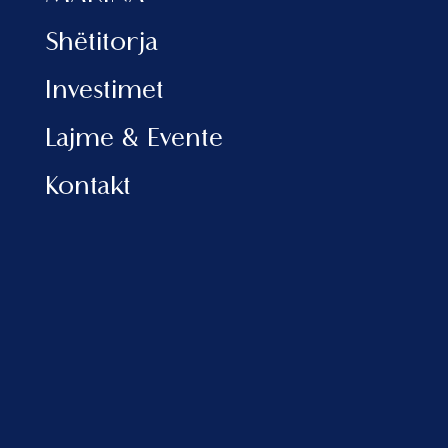
Blerja e një apartamenti është në
vetvete një proces që për shumë
Shëtitorja
konsiderohet si diçka intriguese, një
rrugëtim i ri, por kur mendon për
Investimet
angazhimin që kërkon pjesa e
arredimit situata komplikohet disi. Për
Lajme & Evente
këtë arsye blerja e një apartamenti
totalisht të mobiluar është një shpëtim
Kontakt
për të gjithë, por akoma më shumë
për personat që nuk janë resident në
Shqipëri, që nuk e njohin tregun dhe e
kanë të vështirë ta ndjekin procesin.