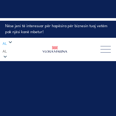
Nëse jeni të interesuar për hapësira për biznesin tuaj vetëm
PRONA NË SHITJE
pak njësi kanë mbetur!
AL
AL