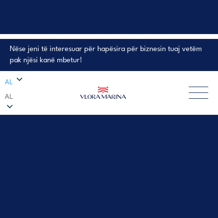
Nëse jeni të interesuar për hapësira për biznesin tuaj vetëm
PRONA NË SHITJE
pak njësi kanë mbetur!
AL
AL