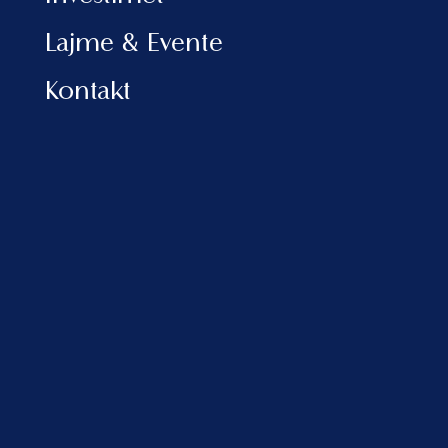
MEDIAT SOCIALE
Lajme & Evente
Kontakt
INFORMACION
Politika e privatësisë
Politika e Cookies
FAQ
VLORA MARINA
Adresa:
Porti Detar, Vlore, Albania
sales@balfinrealestate.com
+355 69 801 4999