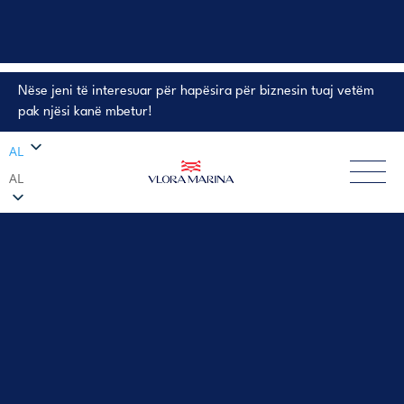
Nëse jeni të interesuar për hapësira për biznesin tuaj vetëm
PRONA NË SHITJE
pak njësi kanë mbetur!
AL
AL