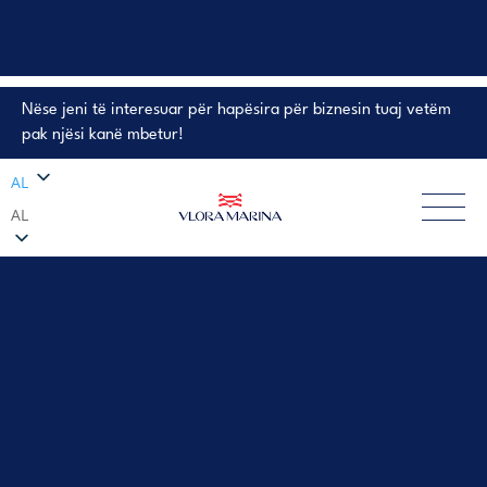
Nëse jeni të interesuar për hapësira për biznesin tuaj vetëm
PRONA NË SHITJE
pak njësi kanë mbetur!
AL
AL