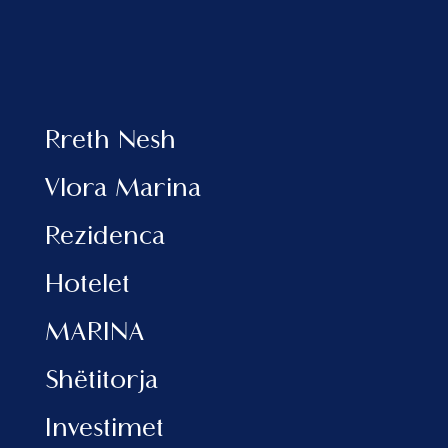
prej 10 vendeve kryesore që duhen
vizituar gjatë këtij viti si një model i
zhvillimit të qëndrueshëm. Përtej
bukurive natyrore, CNN vlerëson në
artikull kulturën e pasur, historinë dhe
kuzhinën tradicionale.
Rreth Nesh
Vlora Marina
Rezidenca
Hotelet
MARINA
Shëtitorja
Investimet