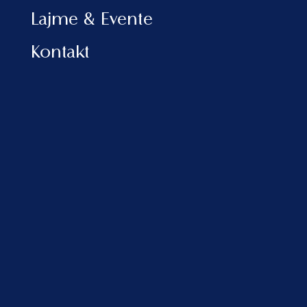
Lajme & Evente
Kontakt
Të shumta kanë qenë edhe mediat
italiane që kanë mbushur faqet e
revistave me vlerësime pozitive për
Shqipërinë. “Il sole 24 ore”, “Il Corriere
della Sera”, “La Gazzetta dello
Mezzogiorno” e shumë të tjera kanë
rrëfyer përmes eksperiencave të
turistëve italianë përshtypjet për
Shqipërinë si një vend plot surpriza,
me një bregdet të mahnitshëm dhe me
një natyrë mbresëlënëse.